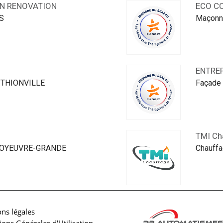
N RENOVATION
ECO C
S
Maçonn
ENTREP
 à THIONVILLE
Façade
TMI Ch
 MOYEUVRE-GRANDE
Chauffa
ns légales
ions Générales d'Utilisation -